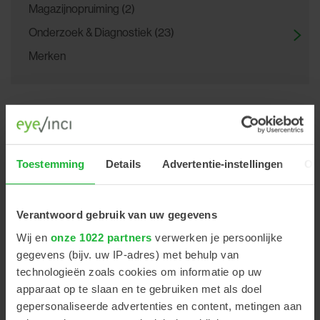
Magazijnopruiming (2)
Onderzoek & Diagnostiek (23)
Merken
TERUG
Home
>
Diagnostiek
>
Gezichtsveldapparatuur
Toestemming
Details
Advertentie-instellingen
Ov
Verantwoord gebruik van uw gegevens
Wij en
onze 1022 partners
verwerken je persoonlijke
gegevens (bijv. uw IP-adres) met behulp van
technologieën zoals cookies om informatie op uw
Medmont
apparaat op te slaan en te gebruiken met als doel
M700
Perimeter
gepersonaliseerde advertenties en content, metingen aan
Gezichtsveld