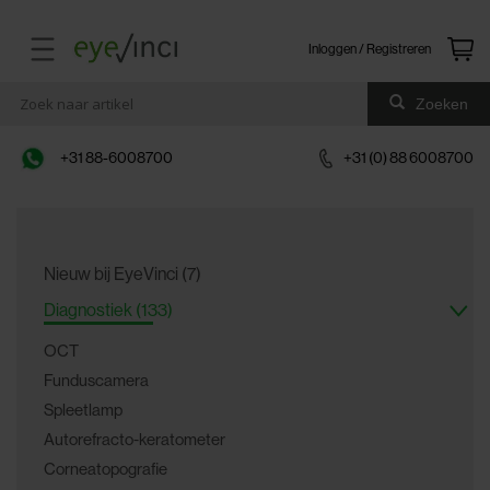
Inloggen / Registreren
Zoeken
+31 88-6008700
+31 (0) 88 6008700
Nieuw bij EyeVinci (7)
Diagnostiek (133)
OCT
Funduscamera
Spleetlamp
Autorefracto-keratometer
Corneatopografie