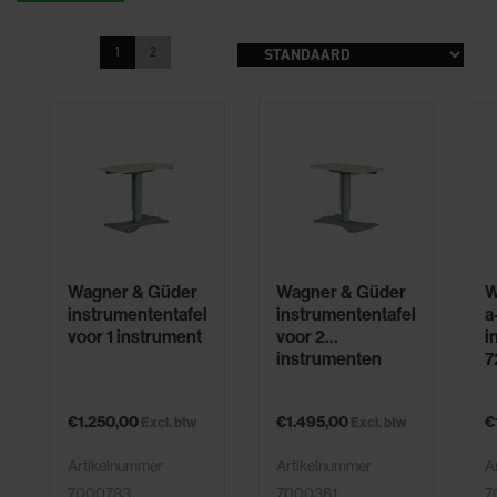
1
2
Wagner & Güder
Wagner & Güder
W
instrumententafel
instrumententafel
a
voor 1 instrument
voor 2
i
instrumenten
7
€1.250,00
€1.495,00
€
Excl. btw
Excl. btw
Artikelnummer
Artikelnummer
A
7000783
7000361
7