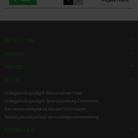
Pagina 1 van 2
TERUG
1
2
PRODUCTEN
MERKEN
SERVICE
BLOGS
Collega in de spotlight: Bianca van der Hulst
Collega in de spotlight: Sjoerd Domburg-Ouwerkerk
Een nieuwe werkplek bij Van den Tol in Huizen!
RetinaLyze en EyeVinci: een krachtige samenwerking
EYEVINCI B.V.