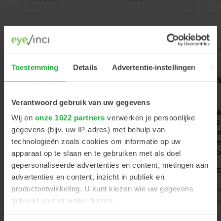
Toestemming
Details
Advertentie-instellingen
Ov
Verantwoord gebruik van uw gegevens
Wagner & Güder
Wagner & Güder
W
Wij en
onze 1022 partners
verwerken je persoonlijke
a-symmetrische
2- 3
2
gegevens (bijv. uw IP-adres) met behulp van
instrumententafel
instrumententafel
i
technologieën zoals cookies om informatie op uw
990 x 510 mm
custom made qua
m
maat
c
apparaat op te slaan en te gebruiken met als doel
1
gepersonaliseerde advertenties en content, metingen aan
€1.525,00
€2.095,00
€
Excl. btw
Excl. btw
advertenties en content, inzicht in publiek en
productontwikkeling. U kunt kiezen wie uw gegevens
Artikelnummer
Artikelnummer
A
gebruikt en met welke doelen.
7000398
7000215
7