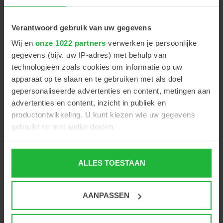
+
-
Verantwoord gebruik van uw gegevens
Wij en
onze 1022 partners
verwerken je persoonlijke
gegevens (bijv. uw IP-adres) met behulp van
Tafel voor voormeetinstrumenten, verkrijgbaar in
technologieën zoals cookies om informatie op uw
diverse maten
apparaat op te slaan en te gebruiken met als doel
gepersonaliseerde advertenties en content, metingen aan
advertenties en content, inzicht in publiek en
productontwikkeling. U kunt kiezen wie uw gegevens
gebruikt en met welke doelen.
PRODUCT OMSCHRIJVING
Als u het toestaat, willen we ook graag:
Deze CUSTOM MADE TAFEL voor uw
ALLES TOESTAAN
Informatie verzamelen over uw geografische locatie,
voormeetinstrumenten is verkrijgbaar in diverse
die tot een paar meter nauwkeurig kan zijn
Uw apparaat identificeren door het actief te scannen
maten. De tafel is verrijdbaar, de netsnoeren van de
AANPASSEN
op specifieke eigenschappen (fingerprinting)
instrumenten worden gevoed via de kolom en de
Lees meer over hoe uw persoonlijke gegevens worden
bekabeling wordt netjes weggewerkt via de kabelgoot