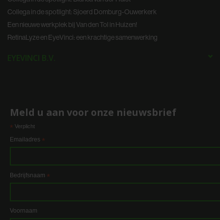
Collega in de spotlight: Sjoerd Domburg-Ouwerkerk
Een nieuwe werkplek bij Van den Tol in Huizen!
RetinaLyze en EyeVinci: een krachtige samenwerking
EYEVINCI B.V.
Meld u aan voor onze nieuwsbrief
*
Verplicht
Emailadres
*
Bedrijfsnaam
*
Voornaam