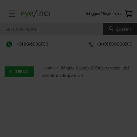
Inloggen / Registreren
Zoeken
+31 88-6008700
+31 (0) 88 6008700
Home
>
Wagner & Güder 2- 3 instrumententafel
TERUG
custom made qua maat