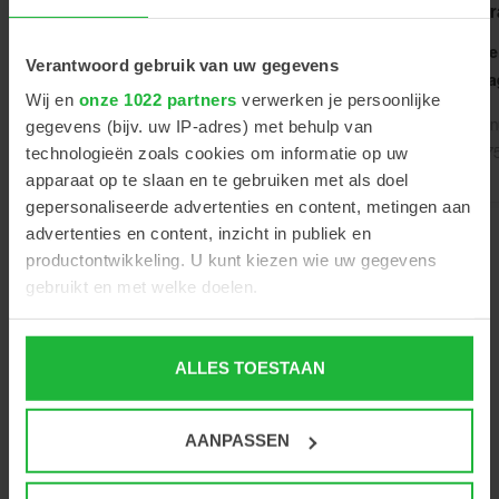
funduscamera
slimme AI-
camer
software
Offerte
Verantwoord gebruik van uw gegevens
Offerte
aanvra
Offerte aanvragen
aanvragen
Wij en
onze 1022 partners
verwerken je persoonlijke
Artike
gegevens (bijv. uw IP-adres) met behulp van
Artikelnummer
Artikelnummer
70007
technologieën zoals cookies om informatie op uw
425240
7000741
apparaat op te slaan en te gebruiken met als doel
gepersonaliseerde advertenties en content, metingen aan
advertenties en content, inzicht in publiek en
productontwikkeling. U kunt kiezen wie uw gegevens
gebruikt en met welke doelen.
Als u het toestaat, willen we ook graag:
ALLES TOESTAAN
Informatie verzamelen over uw geografische locatie,
die tot een paar meter nauwkeurig kan zijn
Assure +,
Uw apparaat identificeren door het actief te scannen
slimme AI-
AANPASSEN
op specifieke eigenschappen (fingerprinting)
software voor
snelle en
Lees meer over hoe uw persoonlijke gegevens worden