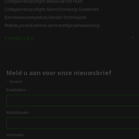
Collega in de spotlight: Bianca van der Hulst
Collega in de spotlight: Sjoerd Domburg-Ouwerkerk
Een nieuwe werkplek bij Van den Tol in Huizen!
RetinaLyze en EyeVinci: een krachtige samenwerking
EYEVINCI B.V.
Meld u aan voor onze nieuwsbrief
*
Verplicht
Emailadres
*
Bedrijfsnaam
*
Voornaam