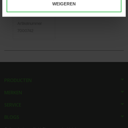
betrouwbare
verwerkt en stel uw voorkeuren in het
detailgedeelte
in.
WEIGEREN
screening
U kunt uw toestemming op elk moment wijzigen of
Offerte aanvragen
intrekken in de Cookieverklaring.
Artikelnummer
We gebruiken cookies om content en advertenties te
7000742
personaliseren, om functies voor social media te bieden
en om ons websiteverkeer te analyseren. Ook delen we
informatie over uw gebruik van onze site met onze
partners voor social media, adverteren en analyse. Deze
partners kunnen deze gegevens combineren met andere
informatie die u aan ze heeft verstrekt of die ze hebben
verzameld op basis van uw gebruik van hun services.
PRODUCTEN
MERKEN
SERVICE
BLOGS