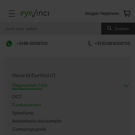
Inloggen / Registreren
Zoeken
+31 88-6008700
+31 (0) 88 6008700
Nieuw bij EyeVinci (7)
Diagnostiek (133)
OCT
Funduscamera
Spleetlamp
Autorefracto-keratometer
Corneatopografie