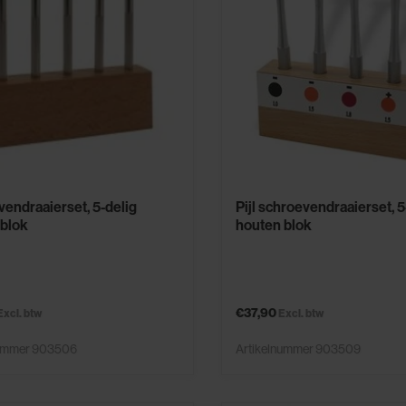
endraaierset, 5-delig
Pijl schroevendraaierset, 5
 blok
houten blok
€37,90
Excl. btw
Excl. btw
nummer 903506
Artikelnummer 903509