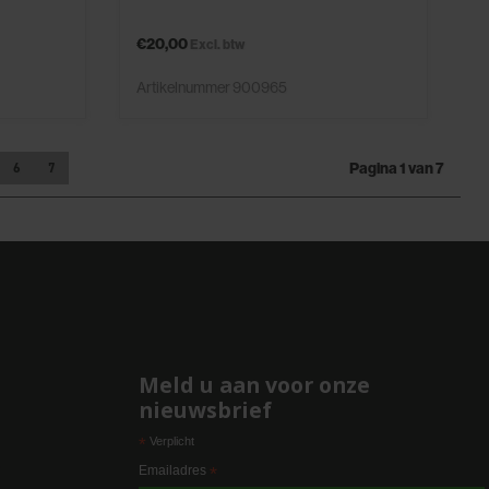
€20,00
Excl. btw
Artikelnummer 900965
Pagina 1 van 7
6
7
Meld u aan voor onze
nieuwsbrief
*
Verplicht
e
Emailadres
*