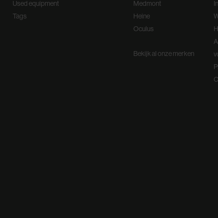
Used equipment
Medmont
I
Tags
Heine
W
Oculus
H
A
Bekijk al onze merken
v
P
C