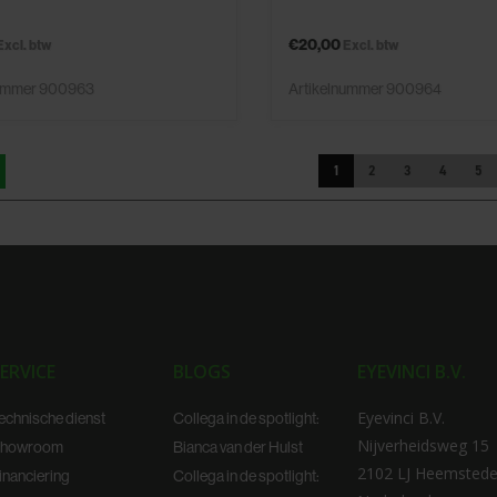
€20,00
Excl. btw
Excl. btw
nummer 900963
Artikelnummer 900964
1
2
3
4
5
ERVICE
BLOGS
EYEVINCI B.V.
Eyevinci B.V.
echnische dienst
Collega in de spotlight:
Nijverheidsweg 15
howroom
Bianca van der Hulst
2102 LJ Heemsted
inanciering
Collega in de spotlight: