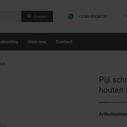
+31 88-6008700
Zoeken
eshooting
Over ons
Contact
blok
Pijl sc
houten 
Artikelnumme