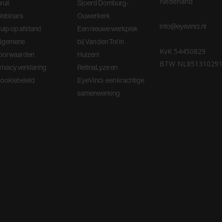
Nederland
nruil
Sjoerd Domburg-
ebinars
Ouwerkerk
info@eyevinci.nl
ulp op afstand
Een nieuwe werkplek
lgemene
bij Van den Tol in
KvK 54450829
oorwaarden
Huizen!
BTW NL85131029
rivacy verklaring
RetinaLyze en
ookiebeleid
EyeVinci: een krachtige
samenwerking