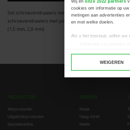
Wij en
onze 1022 partners
v
cookies om informatie op uw 
Set schroevendraaiers met ergonomische handgrepen, ve
metingen aan advertenties en
schroevendraaiers met platte kop (1,0 mm, 1,5 mm, 1,8
en met welke doelen.
(1,5 mm, 2,0 mm).
Als u het toestaat, willen we
Informatie verzamelen ov
Uw apparaat identificere
Lees meer over hoe uw perso
WEIGEREN
toestemming op elk moment wi
We gebruiken cookies om cont
websiteverkeer te analyseren
media, adverteren en analys
PRODUCTEN
MERKEN
S
verstrekt of die ze hebben v
Alle producten
Nidek
T
Uitgelichte producten
Haag-Streit
S
Speciale acties
Keeler
F