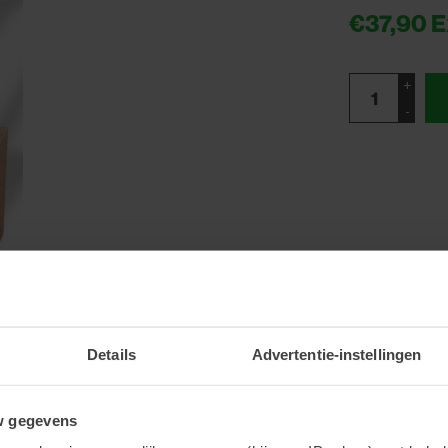
€37,90
E
+
-
Details
Advertentie-instellingen
w gegevens