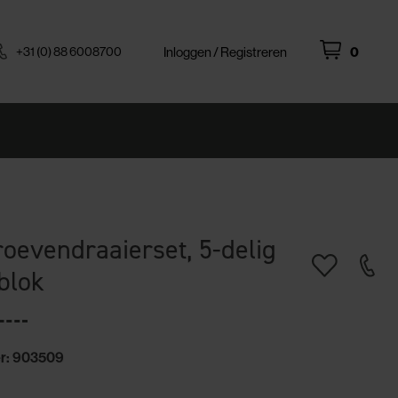
+31 (0) 88 6008700
Inloggen / Registreren
0
hroevendraaierset, 5-delig
blok
r: 903509