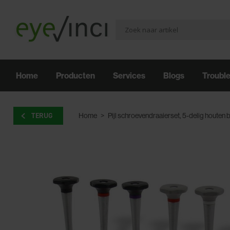
Home
Producten
Services
Blogs
Troubl
TERUG
Home
>
Pijl schroevendraaierset, 5-delig houten 