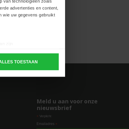
p van technologieën zoals
erde advertenties en content,
en wie uw gegevens gebruikt
an zijn
rinting)
t
detailgedeelte
in. U kunt uw
ALLES TOESTAAN
 media te bieden en om ons
ze partners voor social
nformatie die u aan ze heeft
Meld u aan voor onze
nieuwsbrief
*
Verplicht
e
Emailadres
*