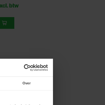
xcl. btw
Over