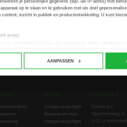
erwerken je persoonlijke gegevens (bijv. uw IP-adres) met behul
apparaat op te slaan en te gebruiken met als doel gepersonalise
rchroomd. Inclusief: drie
 content, inzicht in publiek en productontwikkeling. U kunt kiez
 mm) twee schroevendraaiers met kruiskop
 ook graag:
er uw geografische locatie, die tot een paar meter nauwkeurig k
n door het actief te scannen op specifieke eigenschappen (fingerp
onlijke gegevens worden verwerkt en stel uw voorkeuren in he
AANPASSEN
jzigen of intrekken in de Cookieverklaring.
ent en advertenties te personaliseren, om functies voor social
. Ook delen we informatie over uw gebruik van onze site met on
e. Deze partners kunnen deze gegevens combineren met andere i
ERVICE
BLOGS
EYEVINCI B.V.
erzameld op basis van uw gebruik van hun services.
Eyevinci B.V.
echnische dienst
Collega in de spotlight:
Nijverheidsweg 15
howroom
Bianca van der Hulst
2102 LJ Heemsted
inanciering
Collega in de spotlight: