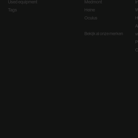
Used equipment
Medmont
I
Tags
Heine
W
Oculus
H
A
Bekijk al onze merken
v
P
C