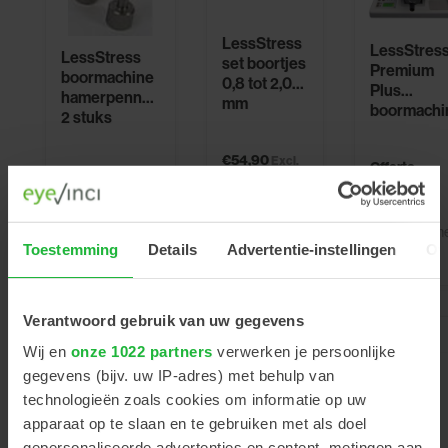
LessStress
LessStres
LessStress
set boortjes
Premium
boormachine
0,8 tot 2,0
Plus
hamerpennen
mm
boormachi
2 stuks
€54,90
Excl.
Offerte
€15,00
Excl. btw
btw
aanvragen
Artikelnummer
Artikelnummer
Artikelnumm
900558
Toestemming
Details
Advertentie-instellingen
Ov
7000685
900286
Verantwoord gebruik van uw gegevens
Wij en
onze 1022 partners
verwerken je persoonlijke
gegevens (bijv. uw IP-adres) met behulp van
technologieën zoals cookies om informatie op uw
apparaat op te slaan en te gebruiken met als doel
LessStress
gepersonaliseerde advertenties en content, metingen aan