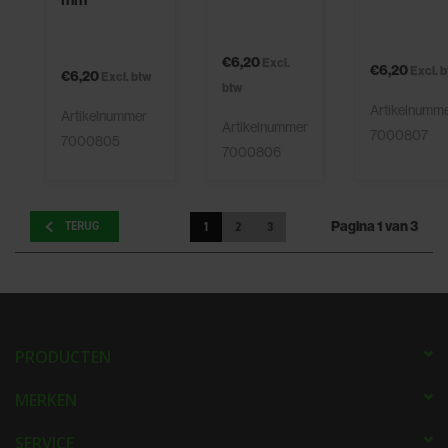
partners voor social media, adverteren en analyse. Deze
partners kunnen deze gegevens combineren met andere
€6,20
informatie die u aan ze heeft verstrekt of die ze hebben
Excl.
€6,20
Excl. 
€6,20
Excl. btw
verzameld op basis van uw gebruik van hun services.
btw
Artikelnumm
Artikelnummer
Artikelnummer
7000807
7000805
7000806
Pagina 1 van 3
TERUG
1
2
3
PRODUCTEN
MERKEN
SERVICE