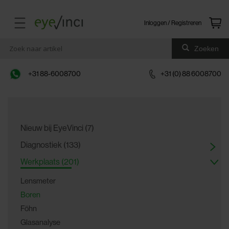
Inloggen / Registreren
Zoeken
+31 88-6008700
+31 (0) 88 6008700
Nieuw bij EyeVinci (7)
Diagnostiek (133)
Werkplaats (201)
Lensmeter
Boren
Föhn
Glasanalyse