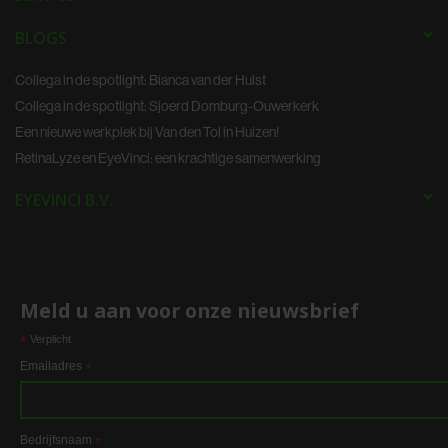
BLOGS
Collega in de spotlight: Bianca van der Hulst
Collega in de spotlight: Sjoerd Domburg-Ouwerkerk
Een nieuwe werkplek bij Van den Tol in Huizen!
RetinaLyze en EyeVinci: een krachtige samenwerking
EYEVINCI B.V.
Meld u aan voor onze nieuwsbrief
*
Verplicht
Emailadres
*
Bedrijfsnaam
*