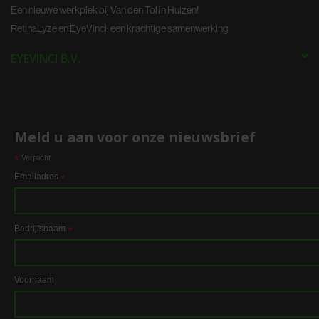
Een nieuwe werkplek bij Van den Tol in Huizen!
RetinaLyze en EyeVinci: een krachtige samenwerking
EYEVINCI B.V.
Meld u aan voor onze nieuwsbrief
*
Verplicht
Emailadres
*
Bedrijfsnaam
*
Voornaam