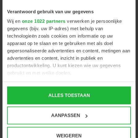
Hoge beeldkwaliteit
Verantwoord gebruik van uw gegevens
De funduscamera levert scherpe, gedetailleerde
Wij en
onze 1022 partners
verwerken je persoonlijke
beelden met een resolutie van 12 megapixels, wat
gegevens (bijv. uw IP-adres) met behulp van
essentieel is voor het vroegtijdig detecteren van
technologieën zoals cookies om informatie op uw
afwijkingen zoals diabetische retinopathie, AMD en
apparaat op te slaan en te gebruiken met als doel
glaucoom.
gepersonaliseerde advertenties en content, metingen aan
Patiëntvriendelijk
advertenties en content, inzicht in publiek en
De camera werkt zonder pupilverwijding (non-
productontwikkeling. U kunt kiezen wie uw gegevens
gebruikt en met welke doelen.
mydriatisch), wat het onderzoek comfortabeler maakt
voor de patiënt en de doorloopsnelheid verhoogt.
Als u het toestaat, willen we ook graag:
Netwerkfunctionaliteit
ALLES TOESTAAN
Informatie verzamelen over uw geografische locatie,
De AFC-330 is eenvoudig te integreren in een netwerk
die tot een paar meter nauwkeurig kan zijn
en compatibel met elektronische patiëntendossiers
Uw apparaat identificeren door het actief te scannen
AANPASSEN
(EPD), inclusief export naar DICOM of andere formats.
op specifieke eigenschappen (fingerprinting)
Ideaal voor praktijken die samenwerken met
Lees meer over hoe uw persoonlijke gegevens worden
huisartsen, oogartsen of tele-optometrie-platforms.
verwerkt en stel uw voorkeuren in het
detailgedeelte
in.
WEIGEREN