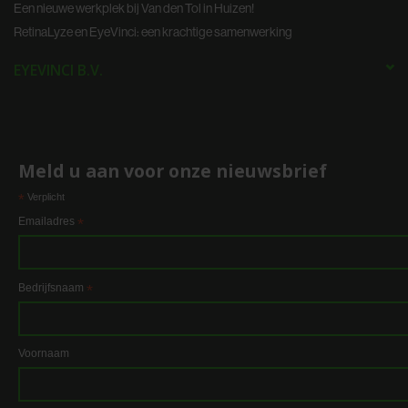
informatie die u aan ze heeft verstrekt of die ze hebben
Een nieuwe werkplek bij Van den Tol in Huizen!
verzameld op basis van uw gebruik van hun services.
RetinaLyze en EyeVinci: een krachtige samenwerking
EYEVINCI B.V.
Meld u aan voor onze nieuwsbrief
*
Verplicht
Emailadres
*
Bedrijfsnaam
*
Voornaam