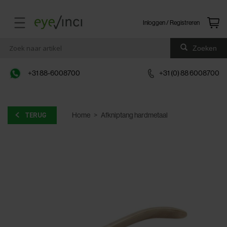
Inloggen / Registreren
Zoeken
+31 88-6008700
+31 (0) 88 6008700
TERUG
Home
>
Afkniptang hardmetaal