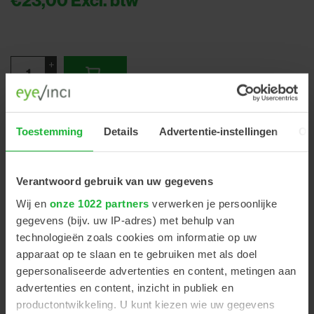
+
-
Afkniptang hardmetaal
Toestemming
Details
Advertentie-instellingen
Ov
Verantwoord gebruik van uw gegevens
Wij en
onze 1022 partners
verwerken je persoonlijke
PRODUCT OMSCHRIJVING
gegevens (bijv. uw IP-adres) met behulp van
technologieën zoals cookies om informatie op uw
apparaat op te slaan en te gebruiken met als doel
Een snijtang met een lange levensduur, gemaakt van
gepersonaliseerde advertenties en content, metingen aan
gehard metaal. Deze tool heeft een klassiek
advertenties en content, inzicht in publiek en
hoogwaardig ontwerp en is perfect vervaardigd uit het
productontwikkeling. U kunt kiezen wie uw gegevens