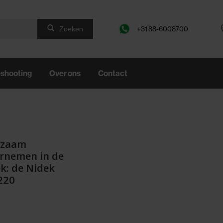
+31 88-6008700
Zoeken
eshooting
Over ons
Contact
rzaam
rnemen in de
ek: de Nidek
220