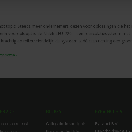
e. Deze partners kunnen deze gegevens combineren met andere i
erzameld op basis van uw gebruik van hun services.
t topic. Steeds meer ondernemers kiezen voor oplossingen die het 
ierin vooroploopt is de Nidek LFU-220 – een recirculatiesysteem met
rachtig en milieuvriendelijk: dit systeem is dé stap richting een groe
rder lezen »
ERVICE
BLOGS
EYEVINCI B.V.
Eyevinci B.V.
echnische dienst
Collega in de spotlight:
Nijverheidsweg 15
howroom
Bianca van der Hulst