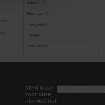
Refractie
(1)
nformatie die u aan ze heeft
RetinaLyze
(1)
milieu
Topograaf
(1)
nere
Topotips
(6)
Trainingen
(1)
Emailadres
*
Bedrijfsnaam
*
Voornaam
Meld u aan
voor onze
nieuwsbrief