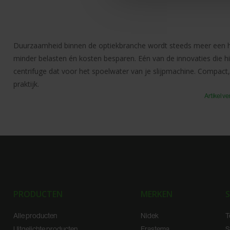
media, adverteren en analys
verstrekt of die ze hebben v
Duurzaamheid binnen de optiekbranche wordt steeds meer een ho
minder belasten én kosten besparen. Eén van de innovaties die h
centrifuge dat voor het spoelwater van je slijpmachine. Compact, k
praktijk.
Artikel ve
PRODUCTEN
MERKEN
S
Alle producten
Nidek
T
Uitgelichte producten
Frastema
S