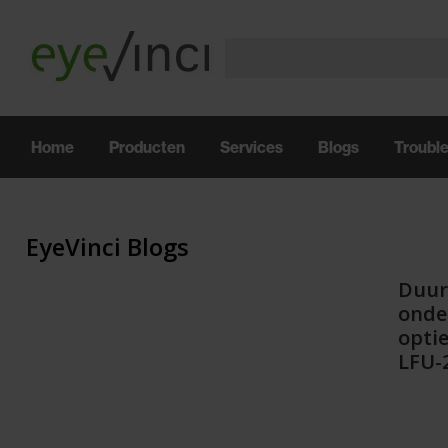
Home
Producten
Services
Blogs
Troubl
EyeVinci Blogs
Duu
onde
opti
LFU-