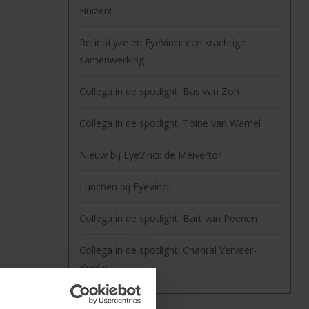
Huizen!
RetinaLyze en EyeVinci: een krachtige
samenwerking
Collega in de spotlight: Bas van Zon
Collega in de spotlight: Toine van Wamel
Nieuw bij EyeVinci: de Meivertor
Lunchen bij EyeVinci!
Collega in de spotlight: Bart van Peenen
Collega in de spotlight: Chantal Verveer-
Konijn