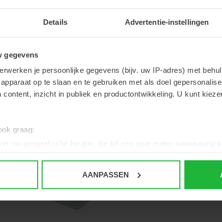
Details
Advertentie-instellingen
w gegevens
erwerken je persoonlijke gegevens (bijv. uw IP-adres) met behul
apparaat op te slaan en te gebruiken met als doel gepersonalise
 content, inzicht in publiek en productontwikkeling. U kunt kiez
 ook graag:
er uw geografische locatie, die tot een paar meter nauwkeurig k
n door het actief te scannen op specifieke eigenschappen (fingerp
onlijke gegevens worden verwerkt en stel uw voorkeuren in he
AANPASSEN
jzigen of intrekken in de Cookieverklaring.
ent en advertenties te personaliseren, om functies voor social
. Ook delen we informatie over uw gebruik van onze site met on