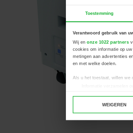
Toestemming
Verantwoord gebruik van u
Wij en
onze 1022 partners
v
cookies om informatie op uw 
metingen aan advertenties en
en met welke doelen.
Als u het toestaat, willen we
Informatie verzamelen ov
Uw apparaat identificere
Lees meer over hoe uw perso
WEIGEREN
toestemming op elk moment wi
We gebruiken cookies om cont
websiteverkeer te analyseren