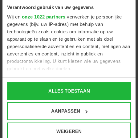
Collega in de spotlight: Bas van Zon
Verantwoord gebruik van uw gegevens
Collega in de spotlight: Toine van Wamel
Wij en
onze 1022 partners
verwerken je persoonlijke
gegevens (bijv. uw IP-adres) met behulp van
Nieuw bij EyeVinci: de Meivertor
technologieën zoals cookies om informatie op uw
apparaat op te slaan en te gebruiken met als doel
Lunchen bij EyeVinci!
gepersonaliseerde advertenties en content, metingen aan
advertenties en content, inzicht in publiek en
Collega in de spotlight: Bart van Peenen
productontwikkeling. U kunt kiezen wie uw gegevens
gebruikt en met welke doelen.
Collega in de spotlight: Chantal Verveer-Konijn
Als u het toestaat, willen we ook graag:
ALLES TOESTAAN
Informatie verzamelen over uw geografische locatie,
die tot een paar meter nauwkeurig kan zijn
Tags
Uw apparaat identificeren door het actief te scannen
AANPASSEN
op specifieke eigenschappen (fingerprinting)
Computer
(1)
Lees meer over hoe uw persoonlijke gegevens worden
verwerkt en stel uw voorkeuren in het
detailgedeelte
in.
WEIGEREN
Duurzaamheid
(1)
U kunt uw toestemming op elk moment wijzigen of