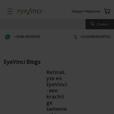
Inloggen / Registreren
Zoeken
+31 88-6008700
+31 (0) 88 6008700
EyeVinci Blogs
RetinaL
yze en
EyeVinci
: een
krachti
ge
samenw