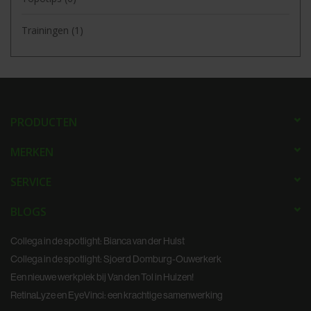
Trainingen
(1)
PRODUCTEN
MERKEN
SERVICE
BLOGS
Collega in de spotlight: Bianca van der Hulst
Collega in de spotlight: Sjoerd Domburg-Ouwerkerk
Een nieuwe werkplek bij Van den Tol in Huizen!
RetinaLyze en EyeVinci: een krachtige samenwerking