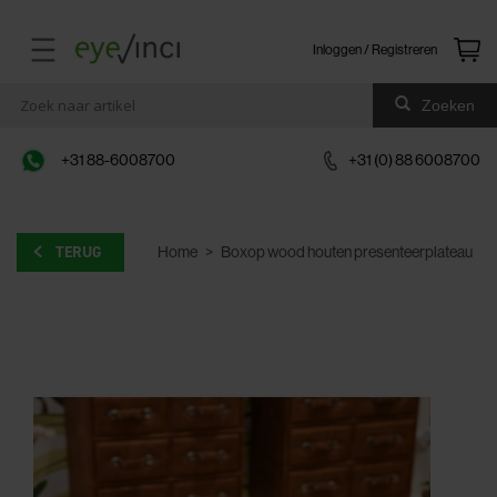
Inloggen / Registreren
Zoeken
+31 88-6008700
+31 (0) 88 6008700
TERUG
Home
>
Boxop wood houten presenteerplateau