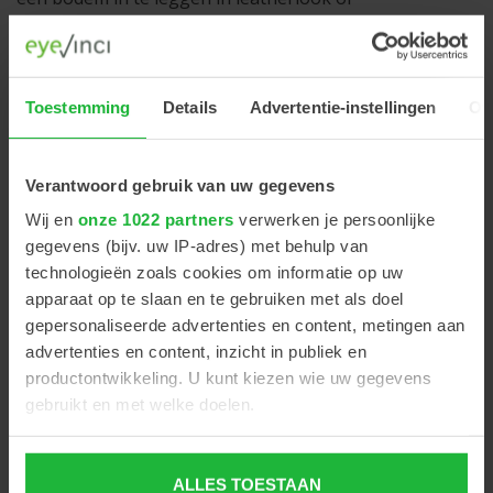
krokodillenlook.
Toestemming
Details
Advertentie-instellingen
Ov
Gerelateerde producten
Verantwoord gebruik van uw gegevens
Wij en
onze 1022 partners
verwerken je persoonlijke
gegevens (bijv. uw IP-adres) met behulp van
technologieën zoals cookies om informatie op uw
apparaat op te slaan en te gebruiken met als doel
gepersonaliseerde advertenties en content, metingen aan
advertenties en content, inzicht in publiek en
productontwikkeling. U kunt kiezen wie uw gegevens
gebruikt en met welke doelen.
Als u het toestaat, willen we ook graag:
ALLES TOESTAAN
Informatie verzamelen over uw geografische locatie,