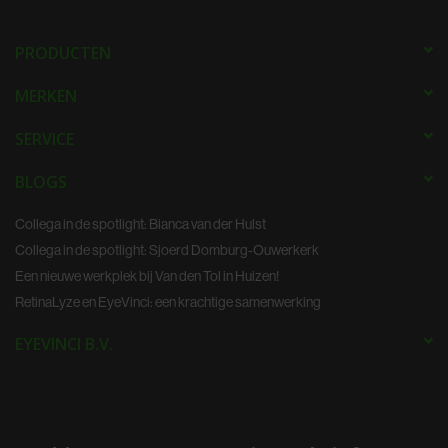
PRODUCTEN
MERKEN
SERVICE
BLOGS
Collega in de spotlight: Bianca van der Hulst
Collega in de spotlight: Sjoerd Domburg-Ouwerkerk
Een nieuwe werkplek bij Van den Tol in Huizen!
RetinaLyze en EyeVinci: een krachtige samenwerking
EYEVINCI B.V.