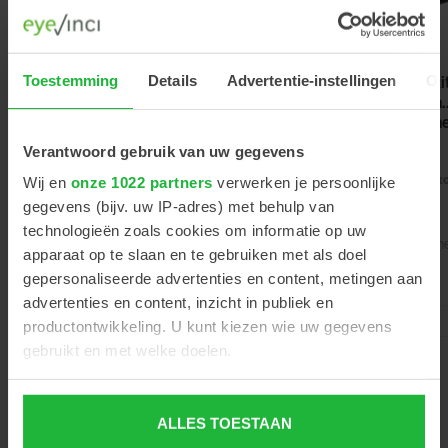
Heine
Heine
Heine Beta
Toestemming
Details
Advertentie-instellingen
Ov
upgrade kit
binoculaire
200
oplaadbaar
hoge
oogspiegel &
handvat m
resolutie
skiaskoopset
Li-ion
loepbril HRP
Verantwoord gebruik van uw gegevens
batterij,
3,5x 420 mm
€308,00
USB
Exc
Wij en
onze 1022 partners
verwerken je persoonlijke
€1.249,00
€1.286,00
oplaadbar
btw
gegevens (bijv. uw IP-adres) met behulp van
Excl. btw
Excl. btw
bodem en
technologieën zoals cookies om informatie op uw
oplader
Artikelnumm
Artikelnummer
Artikelnummer
apparaat op te slaan en te gebruiken met als doel
404804
7000123
903598
gepersonaliseerde advertenties en content, metingen aan
advertenties en content, inzicht in publiek en
productontwikkeling. U kunt kiezen wie uw gegevens
gebruikt en met welke doelen.
Als u het toestaat, willen we ook graag:
ALLES TOESTAAN
Informatie verzamelen over uw geografische locatie,