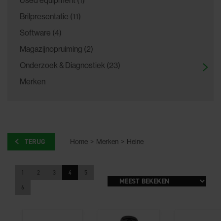
Brilpresentatie (11)
Software (4)
Magazijnopruiming (2)
Onderzoek & Diagnostiek (23)
Merken
TERUG
Home
>
Merken
>
Heine
1
2
3
4
5
6