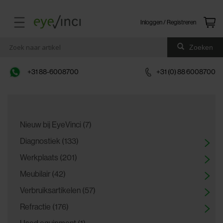
Inloggen / Registreren
Zoeken
+31 88-6008700
+31 (0) 88 6008700
Nieuw bij EyeVinci (7)
Diagnostiek (133)
Werkplaats (201)
Meubilair (42)
Verbruiksartikelen (57)
Refractie (176)
Used equipment (1)