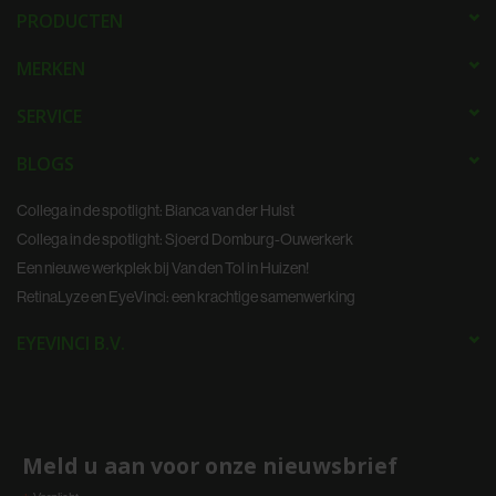
PRODUCTEN
MERKEN
SERVICE
BLOGS
Collega in de spotlight: Bianca van der Hulst
Collega in de spotlight: Sjoerd Domburg-Ouwerkerk
Een nieuwe werkplek bij Van den Tol in Huizen!
RetinaLyze en EyeVinci: een krachtige samenwerking
EYEVINCI B.V.
Meld u aan voor onze nieuwsbrief