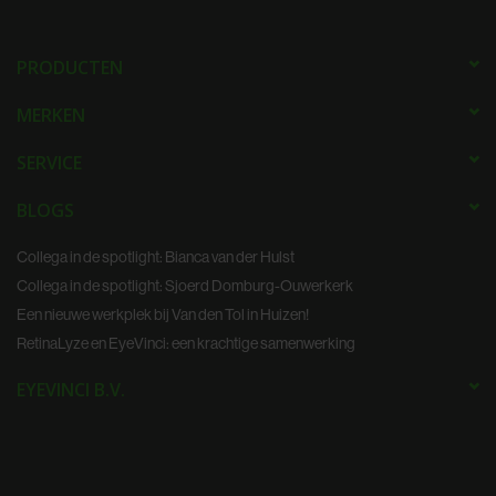
PRODUCTEN
MERKEN
SERVICE
BLOGS
Collega in de spotlight: Bianca van der Hulst
Collega in de spotlight: Sjoerd Domburg-Ouwerkerk
Een nieuwe werkplek bij Van den Tol in Huizen!
RetinaLyze en EyeVinci: een krachtige samenwerking
EYEVINCI B.V.