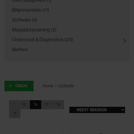
Brilpresentatie (11)
Software (4)
Magazijnopruiming (2)
Onderzoek & Diagnostiek (23)
Merken
TERUG
Home
>
Collectie
1
75
76
77
78
79