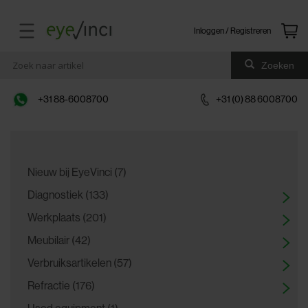
Inloggen / Registreren
Zoeken
+31 88-6008700
+31 (0) 88 6008700
Nieuw bij EyeVinci (7)
Diagnostiek (133)
Werkplaats (201)
Meubilair (42)
Verbruiksartikelen (57)
Refractie (176)
Used equipment (1)