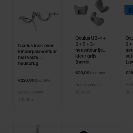
Oculus UB-4 +
Ocu
5 + 6 + 3+
5 +
Oculus look-over
neussteuntje
neu
kinderpasmontuur
kleur grijs
set
met vaste
(harde
(za
neusbrug
uitvoering), set
uit
€28,00
€28
van 3 grijs
Excl. btw
€226,00
Excl. btw
Artikelnummer
Art
900405
304
Artikelnummer
403305