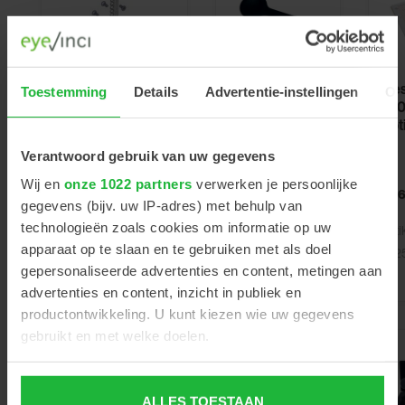
Multipinhole
Hes
Toestemming
Details
Advertentie-instellingen
Ov
occluder
100
Oculus UB-6
not
neusbrugstang
(voor verstelling
Verantwoord gebruik van uw gegevens
hoogte neuspad)
Wij en
onze 1022 partners
verwerken je persoonlijke
€14,50
€36
Excl. btw
gegevens (bijv. uw IP-adres) met behulp van
€44,00
Excl. btw
technologieën zoals cookies om informatie op uw
Artikelnummer
Art
apparaat op te slaan en te gebruiken met als doel
420026
412
Artikelnummer
gepersonaliseerde advertenties en content, metingen aan
304604
advertenties en content, inzicht in publiek en
productontwikkeling. U kunt kiezen wie uw gegevens
gebruikt en met welke doelen.
Als u het toestaat, willen we ook graag:
ALLES TOESTAAN
Informatie verzamelen over uw geografische locatie,