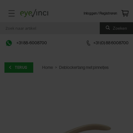
Inloggen / Registreren
Zoeken
+31 88-6008700
+31 (0) 88 6008700
TERUG
Home
>
Deblockertang met pinnetjes