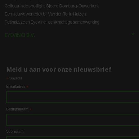
Collega in de spotlight: Sjoerd Domburg-Ouwerkerk
informatie die u aan ze heeft verstrekt of die ze hebben
verzameld op basis van uw gebruik van hun services.
Een nieuwe werkplek bij Van den Tol in Huizen!
RetinaLyze en EyeVinci: een krachtige samenwerking
EYEVINCI B.V.
Meld u aan voor onze nieuwsbrief
*
Verplicht
Emailadres
*
Bedrijfsnaam
*
Voornaam