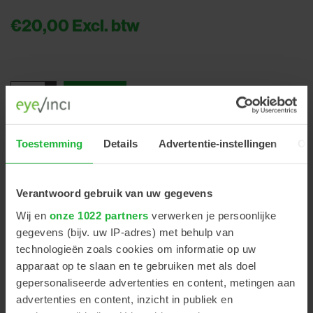
€20,00
Excl. btw
+
-
Toestemming
Details
Advertentie-instellingen
Ov
Deblockertang met pinnetjes
Verantwoord gebruik van uw gegevens
Wij en
onze 1022 partners
verwerken je persoonlijke
gegevens (bijv. uw IP-adres) met behulp van
PRODUCT OMSCHRIJVING
technologieën zoals cookies om informatie op uw
apparaat op te slaan en te gebruiken met als doel
gepersonaliseerde advertenties en content, metingen aan
Met deze tool kan men het blok snel, moeiteloos en
advertenties en content, inzicht in publiek en
efficiënt van de lens verwijderen. Deze tool heeft een