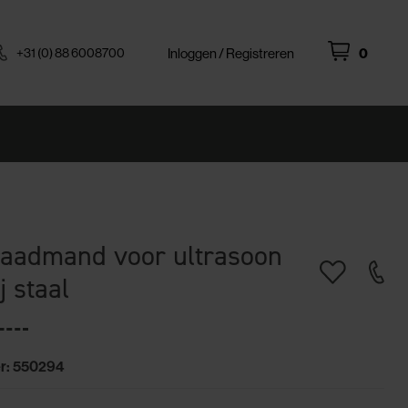
+31 (0) 88 6008700
Inloggen / Registreren
0
aadmand voor ultrasoon
j staal
r: 550294