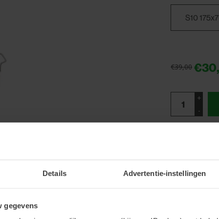
€30
€39,00
+
-
Roestvrijsta
Details
Advertentie-instellingen
w gegevens