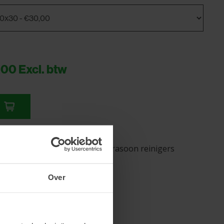
,00
Excl. btw
len mand voor de Elmasonic ultrasoon reinigers
Over