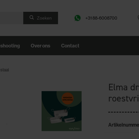
+31 88-6008700
Zoeken
eshooting
Over ons
Contact
staal
Elma dr
roestvri
Artikelnumme