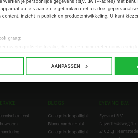
erwerken je persoonlijke gegevens (bijv. uw IP-adres) met behul
apparaat op te slaan en te gebruiken met als doel gepersonalise
 content, inzicht in publiek en productontwikkeling. U kunt kiez
 ook graag:
er uw geografische locatie, die tot een paar meter nauwkeurig k
n door het actief te scannen op specifieke eigenschappen (fingerp
onlijke gegevens worden verwerkt en stel uw voorkeuren in he
AANPASSEN
jzigen of intrekken in de Cookieverklaring.
ent en advertenties te personaliseren, om functies voor social
. Ook delen we informatie over uw gebruik van onze site met on
e. Deze partners kunnen deze gegevens combineren met andere i
ERVICE
BLOGS
EYEVINCI B.V.
erzameld op basis van uw gebruik van hun services.
Eyevinci B.V.
echnische dienst
Collega in de spotlight:
Nijverheidsweg 15
howroom
Bianca van der Hulst
2102 LJ Heemsted
inanciering
Collega in de spotlight: