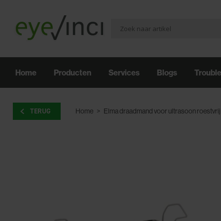
Home
Producten
Services
Blogs
Troubl
TERUG
Home
>
Elma draadmand voor ultrasoon roestvrij 