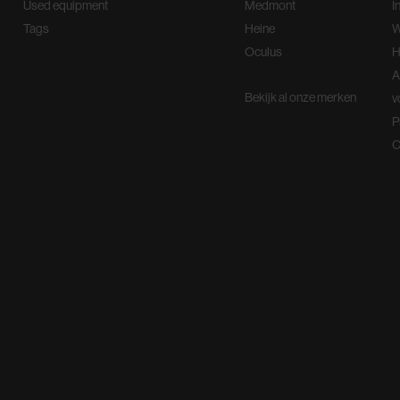
Used equipment
Medmont
I
Tags
Heine
W
Oculus
H
A
Bekijk al onze merken
v
P
C