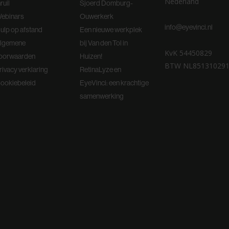
Nederland
nruil
Sjoerd Domburg-
ebinars
Ouwerkerk
info@eyevinci.nl
ulp op afstand
Een nieuwe werkplek
lgemene
bij Van den Tol in
KvK 54450829
oorwaarden
Huizen!
BTW NL85131029
rivacy verklaring
RetinaLyze en
ookiebeleid
EyeVinci: een krachtige
samenwerking