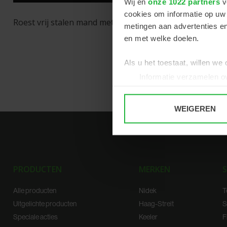
Wij en
onze 1022 partners
v
cookies om informatie op uw 
Roest vrij stalen mand met plastic coated handvaten.
metingen aan advertenties en
en met welke doelen.
Als u het toestaat, willen we
Informatie verzamelen ov
Uw apparaat identificere
Lees meer over hoe uw perso
WEIGEREN
toestemming op elk moment wi
We gebruiken cookies om cont
websiteverkeer te analyseren
media, adverteren en analys
PRODUCTEN
MERKEN
S
verstrekt of die ze hebben v
Alle producten
Nidek
T
Uitgelichte producten
Haag-Streit
S
Speciale acties
Keeler
F