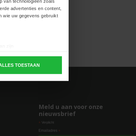
p van technologieën zoals
erde advertenties en content,
en wie uw gegevens gebruikt
an zijn
rinting)
t
detailgedeelte
in. U kunt uw
ALLES TOESTAAN
 media te bieden en om ons
ze partners voor social
nformatie die u aan ze heeft
Meld u aan voor onze
nieuwsbrief
*
Verplicht
e
Emailadres
*