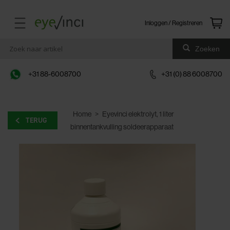
Inloggen / Registreren
Zoeken
+31 88-6008700
+31 (0) 88 6008700
Home
>
Eyevinci elektrolyt, 1 liter
TERUG
binnentankvulling soldeerapparaat