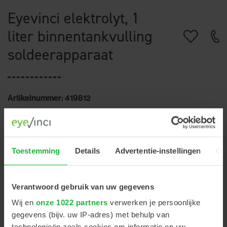
Eyevinci elektrolyt, 1
liter binnentankvulling
soldeerapparaat
Artikelnummer: 419812
€39,00
Excl. btw
Toestemming
Details
Advertentie-instellingen
Ov
+
Verantwoord gebruik van uw gegevens
-
Wij en
onze 1022 partners
verwerken je persoonlijke
gegevens (bijv. uw IP-adres) met behulp van
technologieën zoals cookies om informatie op uw