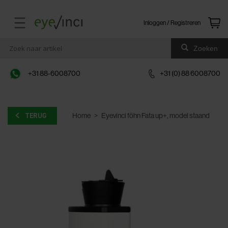
Inloggen / Registreren
Zoeken
+31 88-6008700
+31 (0) 88 6008700
TERUG
Home
>
Eyevinci föhn Fata up+, model staand