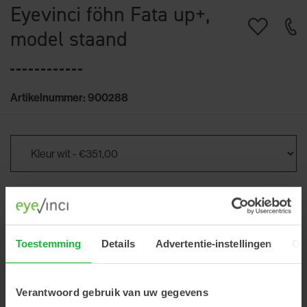
Eyevinci föhn Fata up+,
model staand
Artikelnummer: 900288
€351,00
Excl. btw
Toestemming
Details
Advertentie-instellingen
Ov
+
Verantwoord gebruik van uw gegevens
-