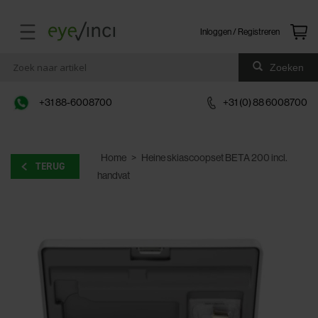
Inloggen / Registreren
Zoeken
+31 88-6008700
+31 (0) 88 6008700
Home
>
Heine skiascoopset BETA 200 incl.
TERUG
handvat