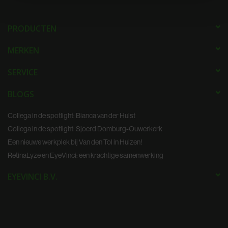
personaliseren, om functies voor social media te bieden
en om ons websiteverkeer te analyseren. Ook delen we
PRODUCTEN
informatie over uw gebruik van onze site met onze
partners voor social media, adverteren en analyse. Deze
MERKEN
partners kunnen deze gegevens combineren met andere
informatie die u aan ze heeft verstrekt of die ze hebben
SERVICE
verzameld op basis van uw gebruik van hun services.
BLOGS
Collega in de spotlight: Bianca van der Hulst
Collega in de spotlight: Sjoerd Domburg-Ouwerkerk
Een nieuwe werkplek bij Van den Tol in Huizen!
RetinaLyze en EyeVinci: een krachtige samenwerking
EYEVINCI B.V.