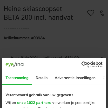
Heine skiascoopset
BETA 200 incl. handvat
Artikelnummer: 403934
Toestemming
Details
Advertentie-instellingen
Ov
€631,00
Excl. btw
Verantwoord gebruik van uw gegevens
Wij en
onze 1022 partners
verwerken je persoonlijke
+