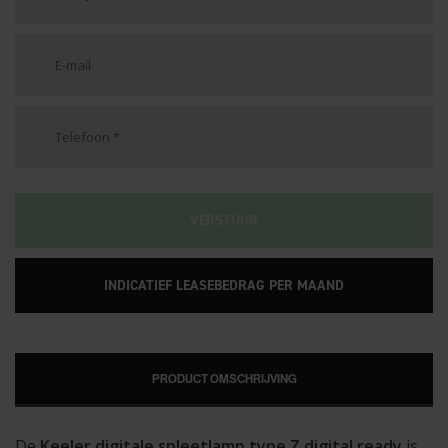
VERSTUUR
INDICATIEF LEASEBEDRAG PER MAAND
PRODUCT OMSCHRIJVING
De
Keeler digitale spleetlamp type Z digital ready
is