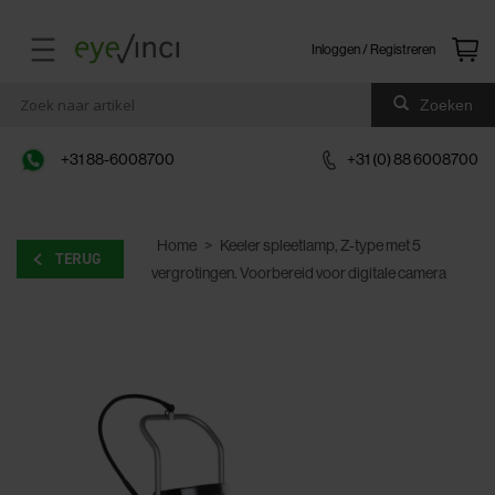
Inloggen / Registreren
Zoeken
+31 88-6008700
+31 (0) 88 6008700
Home
>
Keeler spleetlamp, Z-type met 5
TERUG
vergrotingen. Voorbereid voor digitale camera