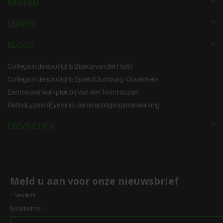
MERKEN
SERVICE
BLOGS
Collega in de spotlight: Bianca van der Hulst
Collega in de spotlight: Sjoerd Domburg-Ouwerkerk
Een nieuwe werkplek bij Van den Tol in Huizen!
RetinaLyze en EyeVinci: een krachtige samenwerking
EYEVINCI B.V.
Meld u aan voor onze nieuwsbrief
*
Verplicht
Emailadres
*