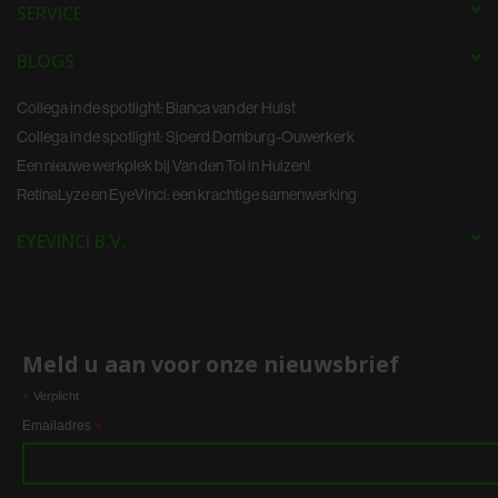
SERVICE
BLOGS
Collega in de spotlight: Bianca van der Hulst
Collega in de spotlight: Sjoerd Domburg-Ouwerkerk
Een nieuwe werkplek bij Van den Tol in Huizen!
RetinaLyze en EyeVinci: een krachtige samenwerking
EYEVINCI B.V.
Meld u aan voor onze nieuwsbrief
*
Verplicht
Emailadres
*