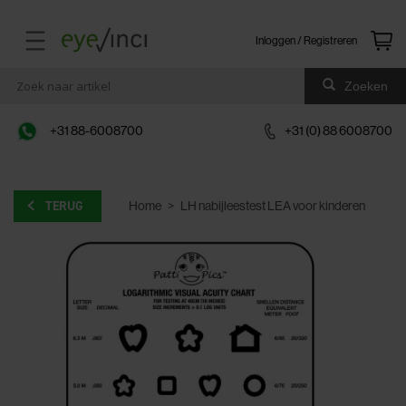
Inloggen / Registreren
Zoeken
+31 88-6008700
+31 (0) 88 6008700
TERUG
Home
>
LH nabijleestest LEA voor kinderen