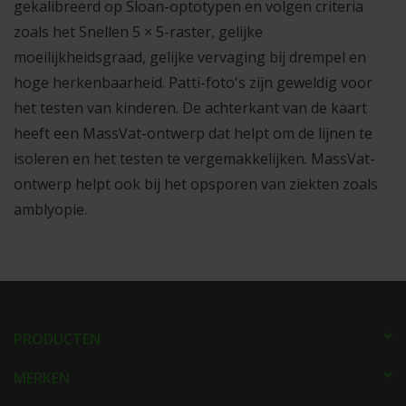
gekalibreerd op Sloan-optotypen en volgen criteria
partners voor social media, adverteren en analyse. Deze
zoals het Snellen 5 × 5-raster, gelijke
partners kunnen deze gegevens combineren met andere
moeilijkheidsgraad, gelijke vervaging bij drempel en
informatie die u aan ze heeft verstrekt of die ze hebben
hoge herkenbaarheid. Patti-foto's zijn geweldig voor
verzameld op basis van uw gebruik van hun services.
het testen van kinderen. De achterkant van de kaart
heeft een MassVat-ontwerp dat helpt om de lijnen te
isoleren en het testen te vergemakkelijken. MassVat-
ontwerp helpt ook bij het opsporen van ziekten zoals
amblyopie.
PRODUCTEN
MERKEN