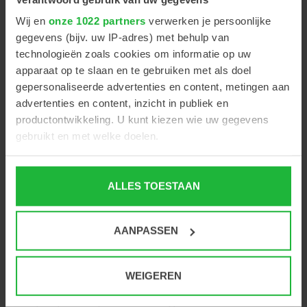
+
Wij en
onze 1022 partners
verwerken je persoonlijke
-
gegevens (bijv. uw IP-adres) met behulp van
technologieën zoals cookies om informatie op uw
apparaat op te slaan en te gebruiken met als doel
Raadplegen van de Medmont database op elke
gepersonaliseerde advertenties en content, metingen aan
gewenste computer
advertenties en content, inzicht in publiek en
productontwikkeling. U kunt kiezen wie uw gegevens
gebruikt en met welke doelen.
Als u het toestaat, willen we ook graag:
PRODUCT OMSCHRIJVING
ALLES TOESTAAN
Informatie verzamelen over uw geografische locatie,
die tot een paar meter nauwkeurig kan zijn
Uw apparaat identificeren door het actief te scannen
Met de Medmont Studio netwerklicentie kunt u de
AANPASSEN
op specifieke eigenschappen (fingerprinting)
Medmont database bereikbaar maken op 1 of
Lees meer over hoe uw persoonlijke gegevens worden
meerdere computers. Raadpleeg uw klantgegevens dus
verwerkt en stel uw voorkeuren in het
detailgedeelte
in.
WEIGEREN
op welke computer u maar wenst. Opties uitbreiding 1
U kunt uw toestemming op elk moment wijzigen of
werkplek, 3 werkplekken of ongelimiteerd aantal
intrekken in de Cookieverklaring.