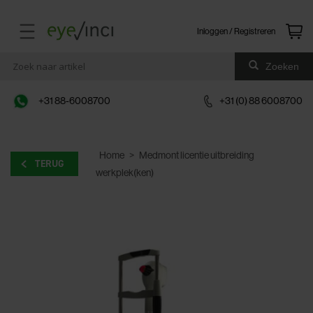
Inloggen / Registreren
Zoeken
+31 88-6008700
+31 (0) 88 6008700
Home
>
Medmont licentie uitbreiding
TERUG
werkplek(ken)