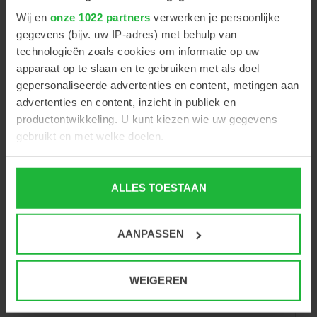
binnenkant en een antwoordsleutel aan de buitenkant.
Wij en
onze 1022 partners
verwerken je persoonlijke
De testafstand is 40 cm.
gegevens (bijv. uw IP-adres) met behulp van
Let op: gepolariseerde brillen worden apart geleverd
technologieën zoals cookies om informatie op uw
en zijn niet inbegrepen bij deze test.
apparaat op te slaan en te gebruiken met als doel
gepersonaliseerde advertenties en content, metingen aan
advertenties en content, inzicht in publiek en
productontwikkeling. U kunt kiezen wie uw gegevens
gebruikt en met welke doelen.
Gerelateerde producten
Als u het toestaat, willen we ook graag:
ALLES TOESTAAN
Informatie verzamelen over uw geografische locatie,
die tot een paar meter nauwkeurig kan zijn
Uw apparaat identificeren door het actief te scannen
AANPASSEN
op specifieke eigenschappen (fingerprinting)
Lees meer over hoe uw persoonlijke gegevens worden
verwerkt en stel uw voorkeuren in het
detailgedeelte
in.
WEIGEREN
U kunt uw toestemming op elk moment wijzigen of
intrekken in de Cookieverklaring.