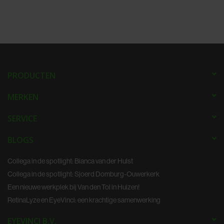
PRODUCTEN
MERKEN
SERVICE
BLOGS
Collega in de spotlight: Bianca van der Hulst
Collega in de spotlight: Sjoerd Domburg-Ouwerkerk
Een nieuwe werkplek bij Van den Tol in Huizen!
RetinaLyze en EyeVinci: een krachtige samenwerking
EYEVINCI B.V.