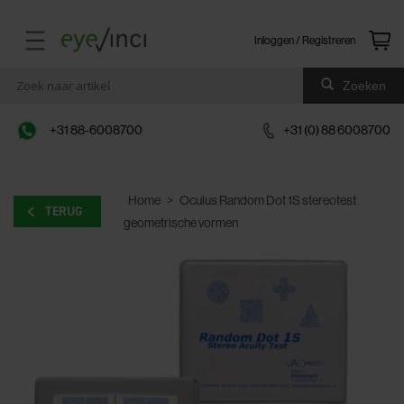
Inloggen / Registreren
Zoeken
+31 88-6008700
+31 (0) 88 6008700
Home
>
Oculus Random Dot 1S stereotest
TERUG
geometrische vormen