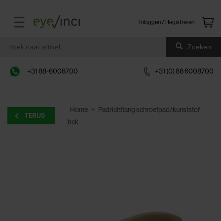
Inloggen / Registreren
Zoeken
+31 88-6008700
+31 (0) 88 6008700
Home
>
Padrichttang schroefpad/kunststof
TERUG
bek