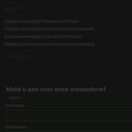
partners voor social media, adverteren en analyse. Deze
BLOGS
partners kunnen deze gegevens combineren met andere
informatie die u aan ze heeft verstrekt of die ze hebben
Collega in de spotlight: Bianca van der Hulst
verzameld op basis van uw gebruik van hun services.
Collega in de spotlight: Sjoerd Domburg-Ouwerkerk
Een nieuwe werkplek bij Van den Tol in Huizen!
RetinaLyze en EyeVinci: een krachtige samenwerking
EYEVINCI B.V.
Meld u aan voor onze nieuwsbrief
*
Verplicht
Emailadres
*
Bedrijfsnaam
*