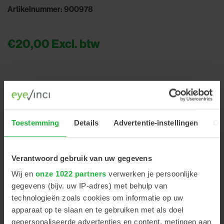
Artikelnummer: 900978
€20,00
Excl. btw
+
-
Toestemming
Details
Advertentie-instellingen
Ov
schroefpad/kunststof bek
Verantwoord gebruik van uw gegevens
Wij en
onze 1022 partners
verwerken je persoonlijke
gegevens (bijv. uw IP-adres) met behulp van
PRODUCT OMSCHRIJVING
technologieën zoals cookies om informatie op uw
apparaat op te slaan en te gebruiken met als doel
gepersonaliseerde advertenties en content, metingen aan