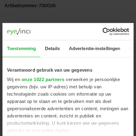
Artikelnummer: 730026
€32,00
Excl. btw
Toestemming
Details
Advertentie-instellingen
Ov
+
-
Verantwoord gebruik van uw gegevens
Wij en
onze 1022 partners
verwerken je persoonlijke
gegevens (bijv. uw IP-adres) met behulp van
technologieën zoals cookies om informatie op uw
PRODUCT OMSCHRIJVING
apparaat op te slaan en te gebruiken met als doel
gepersonaliseerde advertenties en content, metingen aan
advertenties en content, inzicht in publiek en
productontwikkeling. U kunt kiezen wie uw gegevens
gebruikt en met welke doelen.