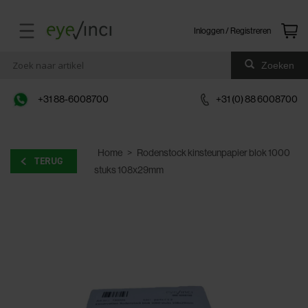
Inloggen / Registreren
Zoeken
+31 88-6008700
+31 (0) 88 6008700
Home
>
Rodenstock kinsteunpapier blok 1000
TERUG
stuks 108x29mm