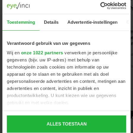
CSO SL-
Keeler
Toestemming
Details
Advertentie-instellingen
Ov
9900 LED
digitale
CSO SL-9800
Spleetlamp
spleetla
LED
met camera
met came
Spleetlamp met
(hs-type)
HS-type 
camera (z-type)
Verantwoord gebruik van uw gegevens
5
Offerte
Wij en
onze 1022 partners
verwerken je persoonlijke
€0,00
vergroti
Excl
gegevens (bijv. uw IP-adres) met behulp van
aanvragen
Offerte
Artikelnu
technologieën zoals cookies om informatie op uw
aanvragen
Artikelnummer
421300
apparaat op te slaan en te gebruiken met als doel
Artikelnummer
gepersonaliseerde advertenties en content, metingen aan
advertenties en content, inzicht in publiek en
productontwikkeling. U kunt kiezen wie uw gegevens
gebruikt en met welke doelen.
Als u het toestaat, willen we ook graag:
ALLES TOESTAAN
Informatie verzamelen over uw geografische locatie,
die tot een paar meter nauwkeurig kan zijn