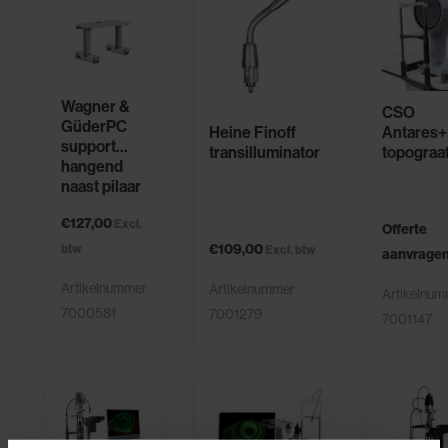
Wagner &
CSO
GüderPC
Antares+
Heine Finoff
support
topograa
transilluminator
hangend
naast pilaar
buitenzijde
€127,00
Excl.
Offerte
€109,00
btw
Excl. btw
aanvrage
Artikelnummer
Artikelnummer
Artikelnu
7000581
7001279
7001147