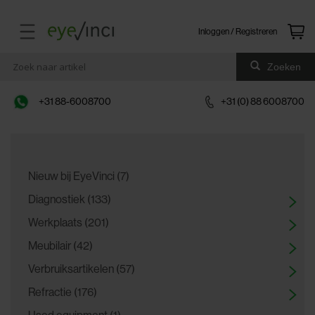
Inloggen / Registreren
Zoeken
+31 88-6008700
+31 (0) 88 6008700
Nieuw bij EyeVinci (7)
Diagnostiek (133)
Werkplaats (201)
Meubilair (42)
Verbruiksartikelen (57)
Refractie (176)
Used equipment (1)