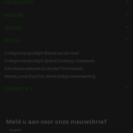
PRODUCTEN
MERKEN
SERVICE
BLOGS
Collega in de spotlight: Bianca van der Hulst
Collega in de spotlight: Sjoerd Domburg-Ouwerkerk
Een nieuwe werkplek bij Van den Tol in Huizen!
RetinaLyze en EyeVinci: een krachtige samenwerking
EYEVINCI B.V.
Meld u aan voor onze nieuwsbrief
*
Verplicht