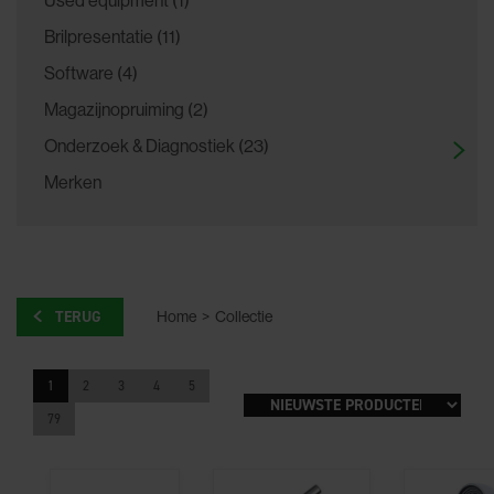
Brilpresentatie (11)
Software (4)
Magazijnopruiming (2)
Onderzoek & Diagnostiek (23)
Merken
TERUG
Home
>
Collectie
1
2
3
4
5
79