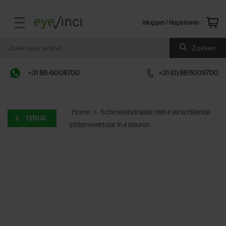
Inloggen / Registreren
Zoeken
+31 88-6008700
+31 (0) 88 6008700
Home
>
Schroevendraaier met 4 verschillende
TERUG
stiften leverbaar in 4 kleuren