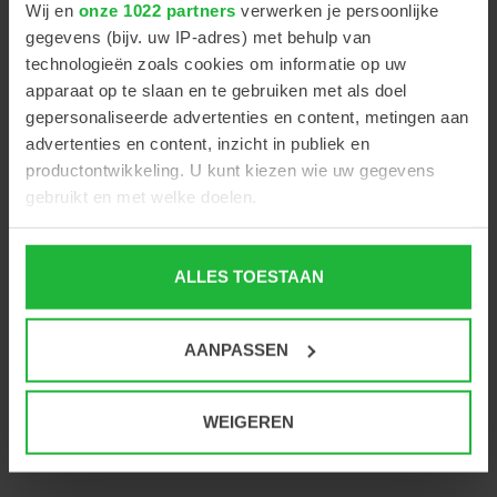
Wij en
onze 1022 partners
verwerken je persoonlijke
+
gegevens (bijv. uw IP-adres) met behulp van
-
technologieën zoals cookies om informatie op uw
apparaat op te slaan en te gebruiken met als doel
gepersonaliseerde advertenties en content, metingen aan
2 platte stiften 1,6mm + 1,8mm, 2 kruiskop stiften
advertenties en content, inzicht in publiek en
1,5mm + 1,8mm opgeborgen in het handvat
productontwikkeling. U kunt kiezen wie uw gegevens
gebruikt en met welke doelen.
Als u het toestaat, willen we ook graag:
ALLES TOESTAAN
Informatie verzamelen over uw geografische locatie,
PRODUCT OMSCHRIJVING
die tot een paar meter nauwkeurig kan zijn
Uw apparaat identificeren door het actief te scannen
AANPASSEN
op specifieke eigenschappen (fingerprinting)
Lees meer over hoe uw persoonlijke gegevens worden
verwerkt en stel uw voorkeuren in het
detailgedeelte
in.
WEIGEREN
U kunt uw toestemming op elk moment wijzigen of
intrekken in de Cookieverklaring.