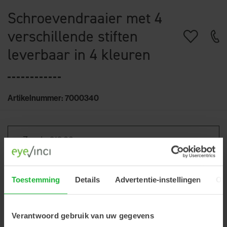
Schroevendraaier met 4
verschillende stiften
leverbaar in 4 kleuren
Artikelnummer: 7000340
Toestemming
Details
Advertentie-instellingen
Ov
€19,00
Excl. btw
Verantwoord gebruik van uw gegevens