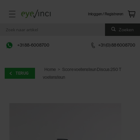
Inloggen / Registreren
Zoeken
+31 88-6008700
+31 (0) 88 6008700
Home
>
Score voetensteun Discus 250 T
TERUG
voetensteun