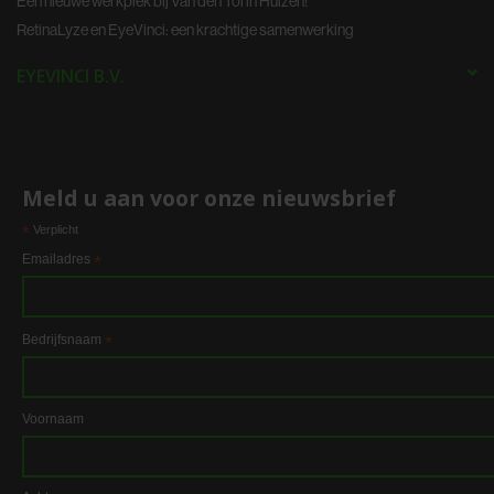
Een nieuwe werkplek bij Van den Tol in Huizen!
RetinaLyze en EyeVinci: een krachtige samenwerking
EYEVINCI B.V.
Meld u aan voor onze nieuwsbrief
*
Verplicht
Emailadres
*
Bedrijfsnaam
*
Voornaam