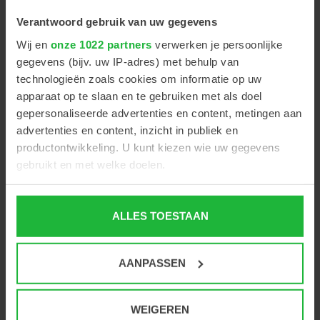
met gaslift hoogteverstelling
Verantwoord gebruik van uw gegevens
Wij en
onze 1022 partners
verwerken je persoonlijke
gegevens (bijv. uw IP-adres) met behulp van
technologieën zoals cookies om informatie op uw
PRODUCT OMSCHRIJVING
apparaat op te slaan en te gebruiken met als doel
gepersonaliseerde advertenties en content, metingen aan
advertenties en content, inzicht in publiek en
De voetensteun Discus 250 T heeft een hoger
productontwikkeling. U kunt kiezen wie uw gegevens
verstelbereik dan de Discus 150 T.
gebruikt en met welke doelen.
Deze modern vormgegeven voetensteun is voorzien
van een gaslift hoogteverstelling, die heel eenvoudig
Als u het toestaat, willen we ook graag:
vanuit zitpositie met de voet te bedienen is (oranje
ALLES TOESTAAN
Informatie verzamelen over uw geografische locatie,
knop).
die tot een paar meter nauwkeurig kan zijn
Vervaardigd uit kwalitatief hoogwaardige materialen,
Uw apparaat identificeren door het actief te scannen
AANPASSEN
op specifieke eigenschappen (fingerprinting)
die garant staan voor jarenlang gebruiksplezier.
Lees meer over hoe uw persoonlijke gegevens worden
verwerkt en stel uw voorkeuren in het
detailgedeelte
in.
WEIGEREN
Hoogteverstelling: 15 - 25 cm