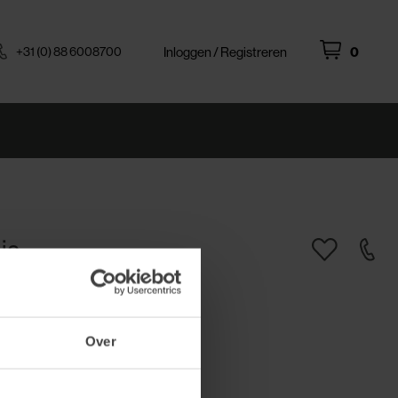
+31 (0) 88 6008700
Inloggen / Registreren
0
je
r: 7000022
Over
cl. btw