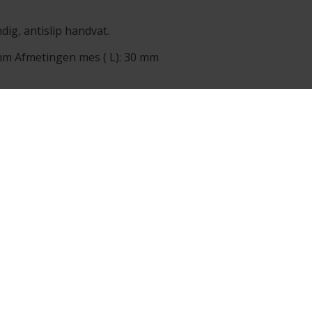
dig, antislip handvat.
 mm Afmetingen mes ( L): 30 mm
ERVICE
BLOGS
EYEVINCI B.V.
Eyevinci B.V.
echnische dienst
Collega in de spotlight:
Nijverheidsweg 15
howroom
Bianca van der Hulst
2102 LJ Heemsted
inanciering
Collega in de spotlight: