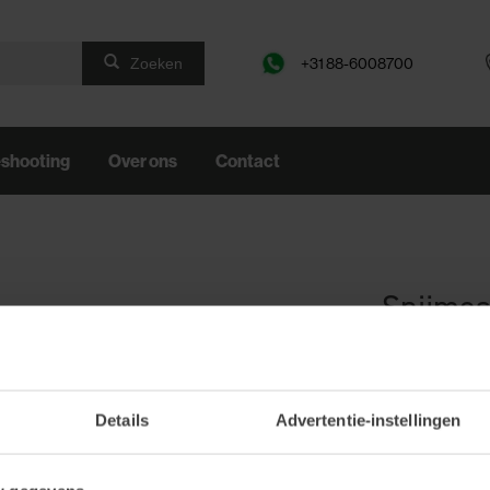
+31 88-6008700
Zoeken
eshooting
Over ons
Contact
Snijmes
Artikelnumme
Details
Advertentie-instellingen
€4,00
Ex