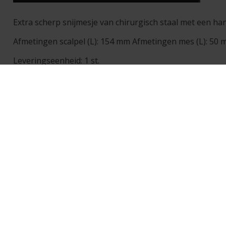
Extra scherp snijmesje van chirurgisch staal met een han
Afmetingen scalpel (L): 154 mm Afmetingen mes (L): 50
Leveringseenheid: 1 st.
PRODUCTEN
MERKEN
S
Alle producten
Nidek
T
Uitgelichte producten
Haag-Streit
S
Speciale acties
Keeler
F