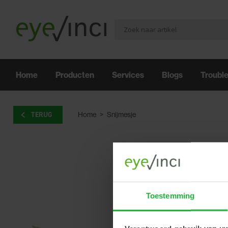
Home
Producten
Services
Blogs
Troubl
TERUG
Home
>
Snijmesje
Toestemming