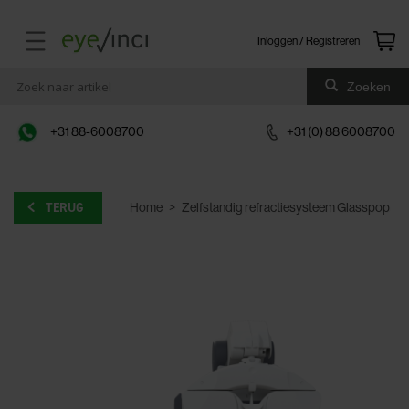
Inloggen / Registreren
Zoeken
+31 88-6008700
+31 (0) 88 6008700
TERUG
Home
>
Zelfstandig refractiesysteem Glasspop