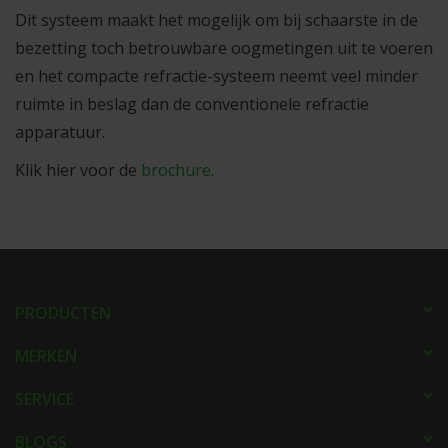
partners kunnen deze gegevens combineren met andere
Dit systeem maakt het mogelijk om bij schaarste in de
informatie die u aan ze heeft verstrekt of die ze hebben
bezetting toch betrouwbare oogmetingen uit te voeren
verzameld op basis van uw gebruik van hun services.
en het compacte refractie-systeem neemt veel minder
ruimte in beslag dan de conventionele refractie
apparatuur.
Klik hier voor de
brochure
.
PRODUCTEN
MERKEN
SERVICE
BLOGS