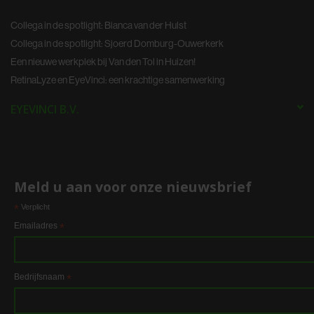
Collega in de spotlight: Bianca van der Hulst
Collega in de spotlight: Sjoerd Domburg-Ouwerkerk
Een nieuwe werkplek bij Van den Tol in Huizen!
RetinaLyze en EyeVinci: een krachtige samenwerking
EYEVINCI B.V.
Meld u aan voor onze nieuwsbrief
*
Verplicht
Emailadres
*
Bedrijfsnaam
*