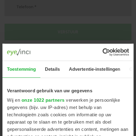
VERSTUUR
INDICATIEF LEASEBEDRAG PER MAAND
Toestemming
Details
Advertentie-instellingen
Ov
PRODUCT OMSCHRIJVING
Verantwoord gebruik van uw gegevens
BEKIJK VIDEO
Wij en
onze 1022 partners
verwerken je persoonlijke
gegevens (bijv. uw IP-adres) met behulp van
technologieën zoals cookies om informatie op uw
Het compacte refractie-systeem TS-610 van Nidek is
apparaat op te slaan en te gebruiken met als doel
gekoppeld aan computersoftware die in staat is om
gepersonaliseerde advertenties en content, metingen aan
volledig zelfstandig een subjectieve refractie uit te