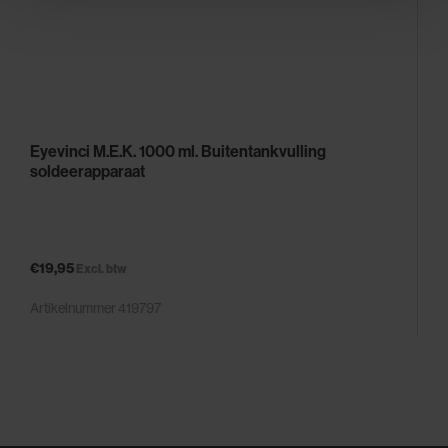
personaliseren, om functies voor social media te bieden
en om ons websiteverkeer te analyseren. Ook delen we
informatie over uw gebruik van onze site met onze
partners voor social media, adverteren en analyse. Deze
partners kunnen deze gegevens combineren met andere
informatie die u aan ze heeft verstrekt of die ze hebben
Eyevinci M.E.K. 1000 ml. Buitentankvulling
verzameld op basis van uw gebruik van hun services.
soldeerapparaat
€19,95
Excl. btw
Artikelnummer 419797