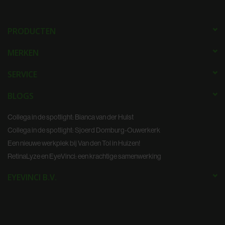
PRODUCTEN
MERKEN
SERVICE
BLOGS
Collega in de spotlight: Bianca van der Hulst
Collega in de spotlight: Sjoerd Domburg-Ouwerkerk
Een nieuwe werkplek bij Van den Tol in Huizen!
RetinaLyze en EyeVinci: een krachtige samenwerking
EYEVINCI B.V.