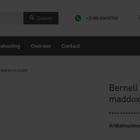
+31 88-6008700
Zoeken
eshooting
Over ons
Contact
zwarte occluder
Bernell
maddox
Artikelnumme