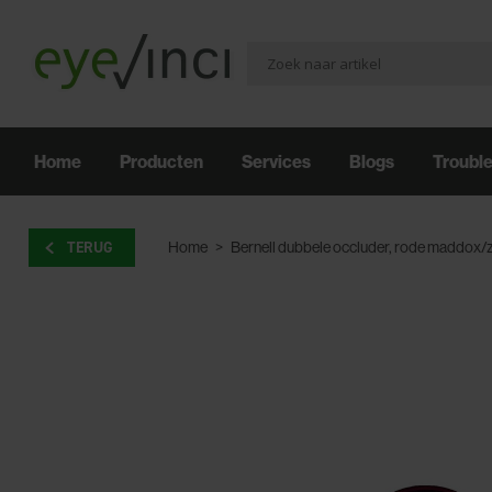
Home
Producten
Services
Blogs
Troubl
TERUG
Home
>
Bernell dubbele occluder, rode maddox/