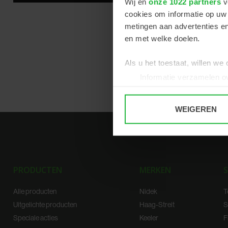
Wij en
onze 1022 partners
v
cookies om informatie op uw 
metingen aan advertenties en
en met welke doelen.
Als u het toestaat, willen we
Informatie verzamelen ov
Uw apparaat identificere
Lees meer over hoe uw perso
WEIGEREN
toestemming op elk moment wi
We gebruiken cookies om cont
websiteverkeer te analyseren
media, adverteren en analys
PRODUCTEN
MERKEN
S
verstrekt of die ze hebben v
Alle producten
Nidek
T
Uitgelichte producten
Haag-Streit
S
Speciale acties
Keeler
F