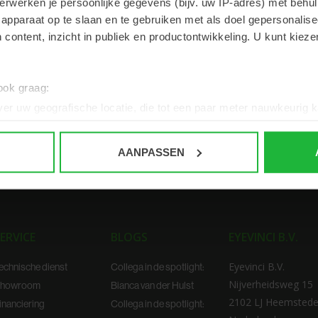
erwerken je persoonlijke gegevens (bijv. uw IP-adres) met behul
apparaat op te slaan en te gebruiken met als doel gepersonalise
 content, inzicht in publiek en productontwikkeling. U kunt kiez
 ook graag:
er uw geografische locatie, die tot een paar meter nauwkeurig k
n door het actief te scannen op specifieke eigenschappen (fingerp
onlijke gegevens worden verwerkt en stel uw voorkeuren in he
AANPASSEN
jzigen of intrekken in de Cookieverklaring.
ent en advertenties te personaliseren, om functies voor social
. Ook delen we informatie over uw gebruik van onze site met on
e. Deze partners kunnen deze gegevens combineren met andere i
ERVICE
BLOGS
EYEVINCI B.V.
erzameld op basis van uw gebruik van hun services.
Eyevinci B.V.
echnische dienst
Collega in de spotlight:
Nijverheidsweg 15
howroom
Bianca van der Hulst
2102 LJ Heemsted
inanciering
Collega in de spotlight: