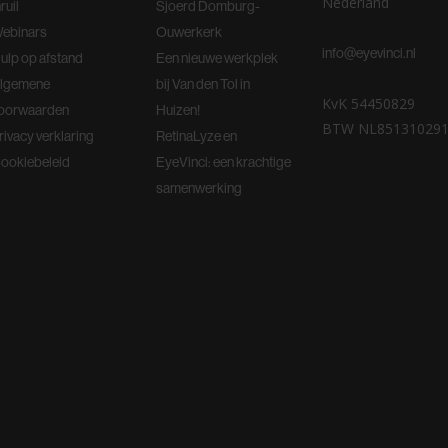
Nederland
nruil
Sjoerd Domburg-
ebinars
Ouwerkerk
info@eyevinci.nl
ulp op afstand
Een nieuwe werkplek
lgemene
bij Van den Tol in
KvK 54450829
oorwaarden
Huizen!
BTW NL85131029
rivacy verklaring
RetinaLyze en
ookiebeleid
EyeVinci: een krachtige
samenwerking