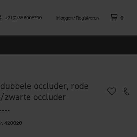
+31 (0) 88 6008700
Inloggen / Registreren
0
 dubbele occluder, rode
/zwarte occluder
r: 420020