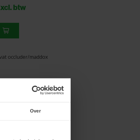
xcl. btw
vat occluder/maddox
Over