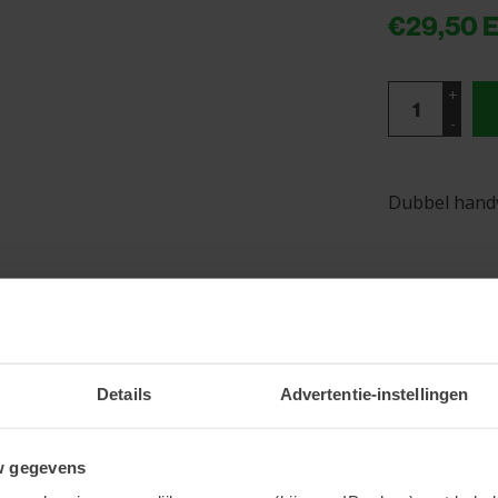
€29,50
E
+
-
Dubbel hand
Details
Advertentie-instellingen
w gegevens