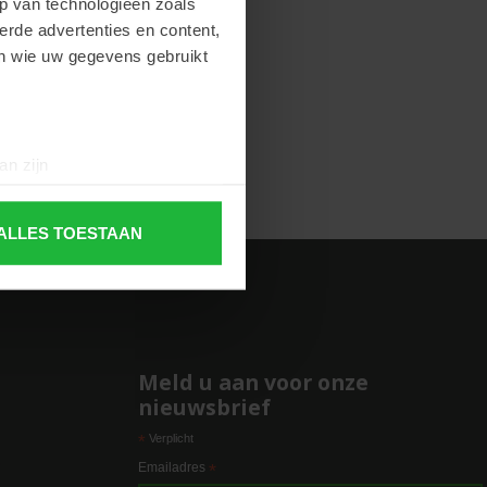
p van technologieën zoals
erde advertenties en content,
en wie uw gegevens gebruikt
an zijn
rinting)
t
detailgedeelte
in. U kunt uw
ALLES TOESTAAN
 media te bieden en om ons
ze partners voor social
nformatie die u aan ze heeft
Meld u aan voor onze
nieuwsbrief
*
Verplicht
e
Emailadres
*