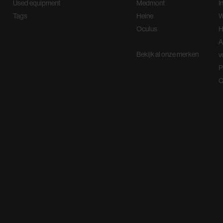
Used equipment
Medmont
I
Tags
Heine
W
Oculus
H
A
Bekijk al onze merken
v
P
C