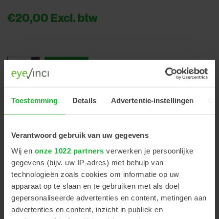
€20,00
Excl. btw
+
-
Toestemming
Details
Advertentie-instellingen
Ov
Deblockertang met pinnetjes
Verantwoord gebruik van uw gegevens
Wij en
onze 1022 partners
verwerken je persoonlijke
gegevens (bijv. uw IP-adres) met behulp van
PRODUCT OMSCHRIJVING
technologieën zoals cookies om informatie op uw
apparaat op te slaan en te gebruiken met als doel
gepersonaliseerde advertenties en content, metingen aan
Met deze tool kan men het blok snel, moeiteloos en
advertenties en content, inzicht in publiek en
efficiënt van de lens verwijderen. Deze tool heeft een