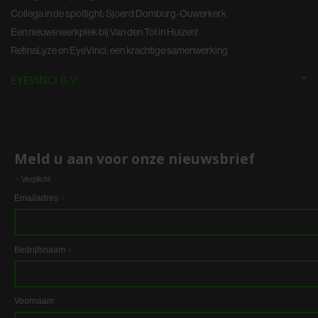
Collega in de spotlight: Sjoerd Domburg-Ouwerkerk
informatie die u aan ze heeft verstrekt of die ze hebben
verzameld op basis van uw gebruik van hun services.
Een nieuwe werkplek bij Van den Tol in Huizen!
RetinaLyze en EyeVinci: een krachtige samenwerking
EYEVINCI B.V.
Meld u aan voor onze nieuwsbrief
*
Verplicht
Emailadres
*
Bedrijfsnaam
*
Voornaam