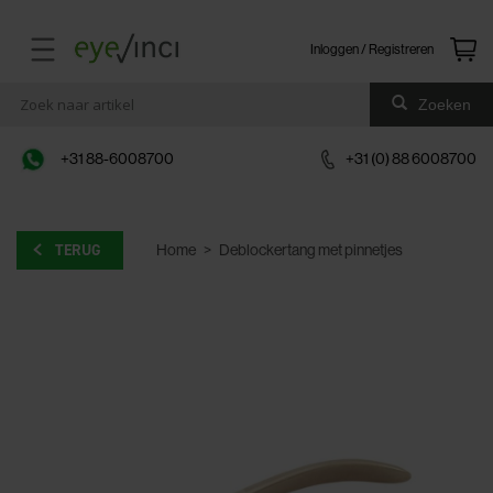
Inloggen / Registreren
Zoeken
+31 88-6008700
+31 (0) 88 6008700
TERUG
Home
>
Deblockertang met pinnetjes