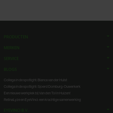
PRODUCTEN
MERKEN
SERVICE
BLOGS
Collega in de spotlight: Bianca van der Hulst
Collega in de spotlight: Sjoerd Domburg-Ouwerkerk
Een nieuwe werkplek bij Van den Tol in Huizen!
RetinaLyze en EyeVinci: een krachtige samenwerking
EYEVINCI B.V.