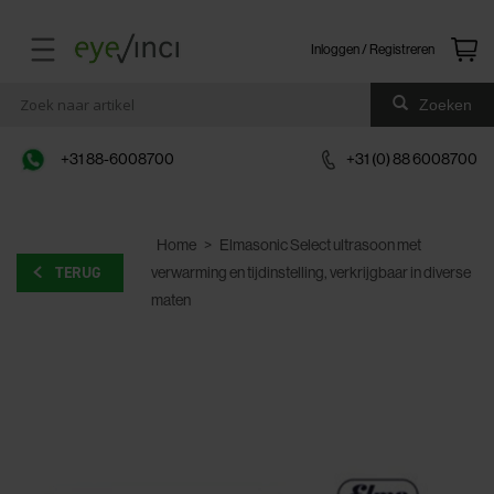
Inloggen / Registreren
Zoeken
+31 88-6008700
+31 (0) 88 6008700
Home
>
Elmasonic Select ultrasoon met
TERUG
verwarming en tijdinstelling, verkrijgbaar in diverse
maten