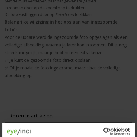
Met de muis verslepen naar het gewenste gebied.
Inzoomen door op de zoomknop te drukken.
De foto vastleggen door op
Selecteren
te klikken.
Belangrijke wijziging in het opslaan van ingezoomde
foto’s:
Voor de update werd de ingezoomde foto opgeslagen als een
volledige afbeelding, waarna je later kon inzoomen. Dit is nog
steeds mogelijk, maar je hebt nu een extra keuze:
✅ Je kunt de gezoomde foto direct opslaan.
✅ Of je maakt de foto ingezoomd, maar slaat de volledige
afbeelding op.
Recente artikelen
Collega in de spotlight: Bianca van der Hulst