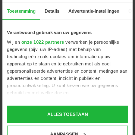
Collega in de spotlight: Sjoerd Domburg-Ouwerkerk
Toestemming
Details
Advertentie-instellingen
Ov
Een nieuwe werkplek bij Van den Tol in Huizen!
Verantwoord gebruik van uw gegevens
RetinaLyze en EyeVinci: een krachtige samenwerking
Wij en
onze 1022 partners
verwerken je persoonlijke
gegevens (bijv. uw IP-adres) met behulp van
Collega in de spotlight: Bas van Zon
technologieën zoals cookies om informatie op uw
apparaat op te slaan en te gebruiken met als doel
Collega in de spotlight: Toine van Wamel
gepersonaliseerde advertenties en content, metingen aan
advertenties en content, inzicht in publiek en
Nieuw bij EyeVinci: de Meivertor
productontwikkeling. U kunt kiezen wie uw gegevens
gebruikt en met welke doelen.
Lunchen bij EyeVinci!
Als u het toestaat, willen we ook graag:
Collega in de spotlight: Bart van Peenen
ALLES TOESTAAN
Informatie verzamelen over uw geografische locatie,
Collega in de spotlight: Chantal Verveer-Konijn
die tot een paar meter nauwkeurig kan zijn
Uw apparaat identificeren door het actief te scannen
AANPASSEN