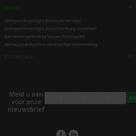
BLOGS
Collega in de spotlight: Bianca van der Hulst
Collega in de spotlight: Sjoerd Domburg-Ouwerkerk
Een nieuwe werkplek bij Van den Tol in Huizen!
RetinaLyze en EyeVinci: een krachtige samenwerking
EYEVINCI B.V.
Emailadres
*
Bedrijfsnaam
*
Voornaam
Achternaam
Meld u aan
voor onze
nieuwsbrief